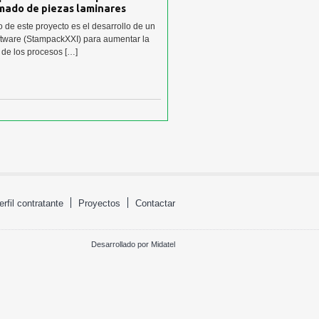
mado de piezas laminares
vo de este proyecto es el desarrollo de un
tware (StampackXXI) para aumentar la
a de los procesos […]
erfil contratante
Proyectos
Contactar
Desarrollado por
Midatel