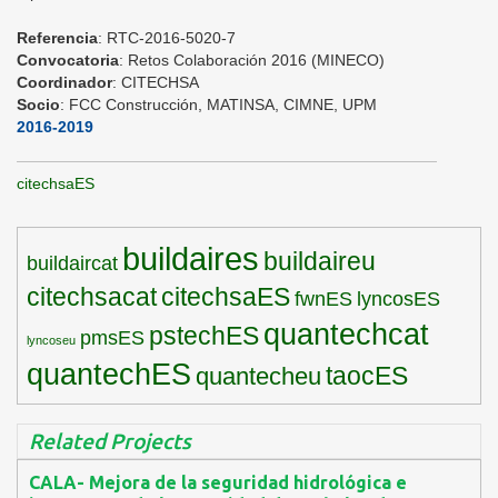
Referencia
: RTC-2016-5020-7
Convocatoria
: Retos Colaboración 2016 (MINECO)
Coordinador
: CITECHSA
Socio
: FCC Construcción, MATINSA, CIMNE, UPM
2016-2019
citechsaES
buildaires
buildaireu
buildaircat
citechsacat
citechsaES
fwnES
lyncosES
quantechcat
pstechES
pmsES
lyncoseu
quantechES
taocES
quantecheu
Related Projects
CALA- Mejora de la seguridad hidrológica e