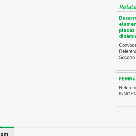
Relate
Desarr
element
piezas 
dinámi
Convocat
Referenc
Socorro
FEMNú
Referen
INNOEM
com