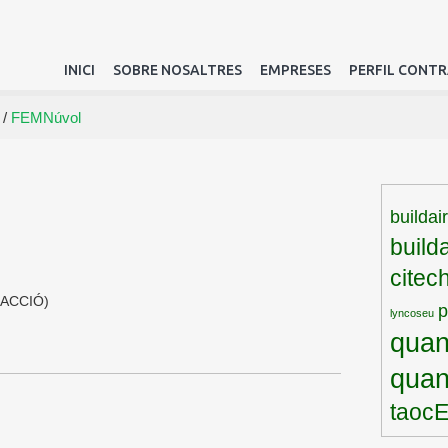
INICI
SOBRE NOSALTRES
EMPRESES
PERFIL CONT
/
FEMNúvol
buildai
build
citec
(ACCIÓ)
lyncoseu
quan
qua
taoc