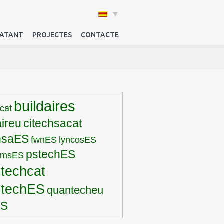
RATANT
PROJECTES
CONTACTE
buildaires
rcat
aireu
citechsacat
hsaES
fwnES
lyncosES
pstechES
pmsES
techcat
ntechES
quantecheu
ES