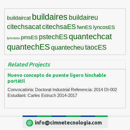
buildaires
buildaireu
buildaircat
citechsacat
citechsaES
fwnES
lyncosES
quantechcat
pstechES
pmsES
lyncoseu
quantechES
taocES
quantecheu
Related Projects
Nuevo concepto de puente ligero hinchable
portátil
Convocatòria: Doctorat Industrial Referencia: 2014 DI-002
Estudiant: Carles Estruch 2014-2017
info@cimnetecnologia.com