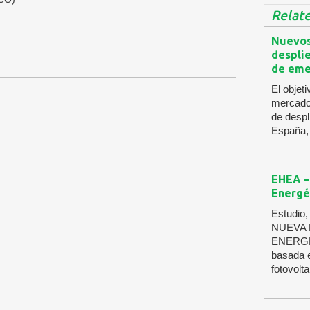
Relate
Nuevos
despli
de eme
El objet
mercado 
de despl
España,
EHEA –
Energé
Estudio,
NUEVA
ENERG
basada e
fotovolt