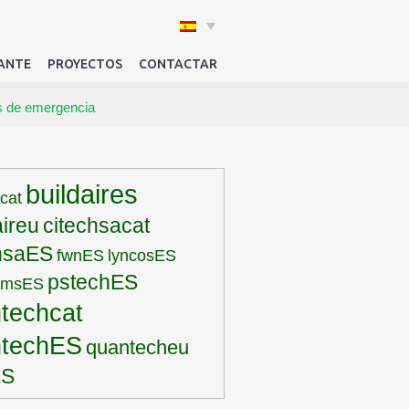
ANTE
PROYECTOS
CONTACTAR
es de emergencia
buildaires
rcat
aireu
citechsacat
hsaES
fwnES
lyncosES
pstechES
pmsES
techcat
ntechES
quantecheu
ES