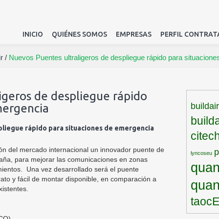
INICIO
QUIÉNES SOMOS
EMPRESAS
PERFIL CONTRAT
r
/
Nuevos Puentes ultraligeros de despliegue rápido para situacion
igeros de despliegue rápido
buildai
mergencia
build
pliegue rápido para situaciones de emergencia
citec
ción del mercado internacional un innovador puente de
lyncoseu
paña, para mejorar las comunicaciones en zonas
quan
ientos. Una vez desarrollado será el puente
rato y fácil de montar disponible, en comparación a
qua
xistentes.
taoc
CO)